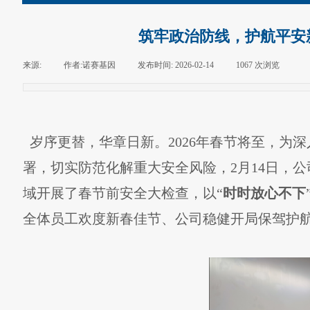
筑牢政治防线，护航平安
来源:
|
作者:
诺赛基因
|
发布时间:
2026-02-14
|
1067
次浏览
|
岁序更替，华章日新。
2026年春节将至，为
署，切实防范化解重大安全风险，
2
月
14
日，公
域开展了春节前安全大检查，以
“
时时放心不下
全体员工欢度新春佳节、公司稳健开局保驾护