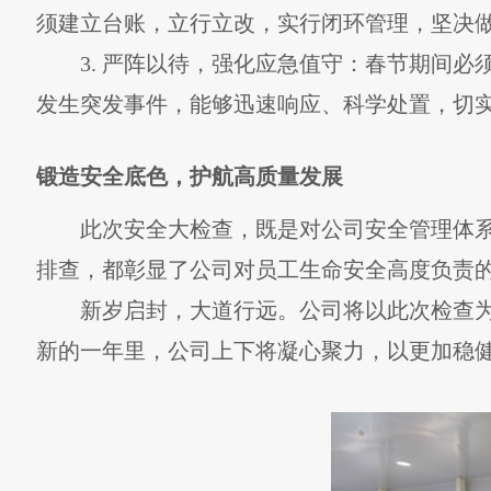
须建立台账，立行立改，实行闭环管理，坚决做
3.
严阵以待，强化应急值守：春节期间必
发生突发事件，能够迅速响应、科学处置，切
锻造安全底色，护航高质量发展
此次安全大检查，既是对公司安全管理体
排查，都彰显了公司对员工生命安全高度负责
新岁启封，大道行远。公司将以此次检查
新的一年里，公司上下将凝心聚力，以更加稳