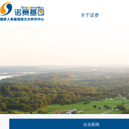
关于诺赛
企业新闻