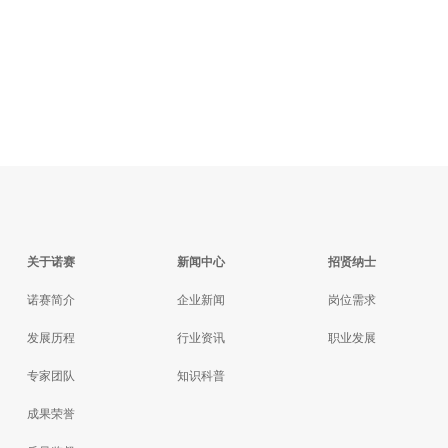
关于诺赛
新闻中心
招贤纳士
诺赛简介
企业新闻
岗位需求
发展历程
行业资讯
职业发展
专家团队
知识科普
成果荣誉