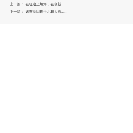
上一篇：
在征途上填海，在创新......
下一篇：
诺赛基因携手北职大搭......