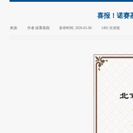
喜报！诺赛
来源:
|
作者:
诺赛基因
|
发布时间:
2026-01-06
|
1492
次浏览
|