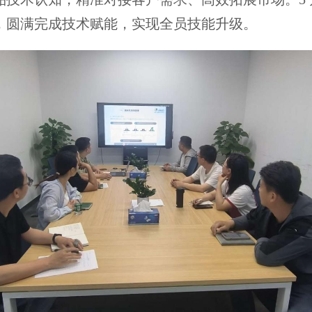
，圆满完成技术赋能，实现全员技能升级。