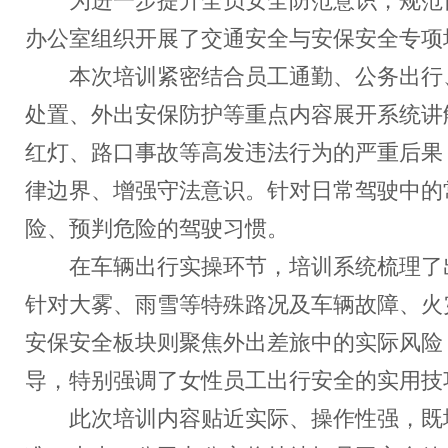
为进一步提升全员安全防范意识，规范
办公室组织开展了交通安全与安保安全专项
本次培训紧密结合员工通勤、公务出行
处置、外出安保防护等重点内容展开系统讲
红灯、路口事故等高发违法行为的严重后果
律边界、增强守法意识。针对日常驾驶中的
险、预判危险的驾驶习惯。
在车辆出行实操环节，培训系统梳理了
针对大雾、雨雪等特殊路况及车辆故障、火
安保安全板块则聚焦外出差旅中的实际风险
导，特别强调了女性员工出行安全的实用技
此次培训内容贴近实际、操作性强，既