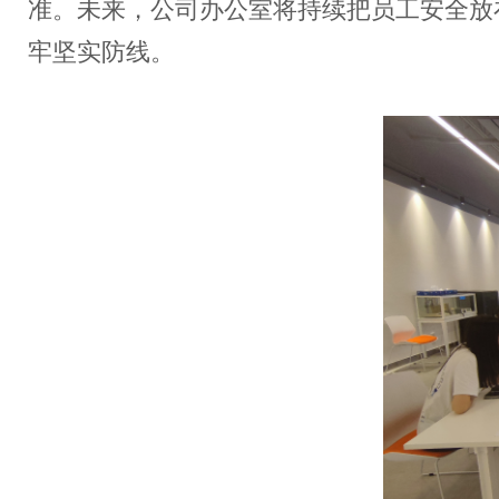
准。未来，公司办公室将持续把员工安全放
牢坚实防线。